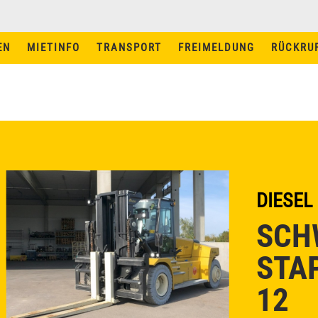
EN
MIETINFO
TRANSPORT
FREIMELDUNG
RÜCKRU
MIETINFO
TRANSPORT
MIETBEDINGUNGEN
MASCHINEN UND
FÜHRERSCHEINE
DIESEL
STAPLER MIETEN IN
AUGSBURG
SCH
STA
STAPLER MIETEN IN
INGOLSTADT
12
NEWS