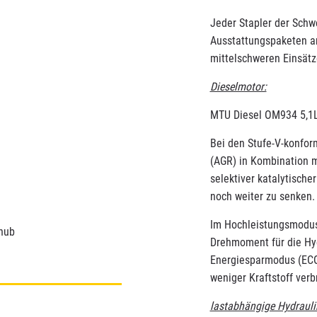
Jeder Stapler der Schwe
Ausstattungspaketen a
mittelschweren Einsät
Dieselmotor:
MTU Diesel OM934 5,1L
Bei den Stufe-V-konfo
(AGR) in Kombination m
selektiver katalytisch
noch weiter zu senken.
Im Hochleistungsmodus
chub
Drehmoment für die Hyd
Energiesparmodus (ECO
weniger Kraftstoff ver
lastabhängige Hydrauli