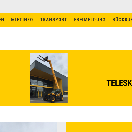
EN
MIETINFO
TRANSPORT
FREIMELDUNG
RÜCKRU
MIETINFO
TRANSPORT
MIETBEDINGUNGEN
MASCHINEN UND
FÜHRERSCHEINE
TELESK
STAPLER MIETEN IN
AUGSBURG
STAPLER MIETEN IN
INGOLSTADT
NEWS