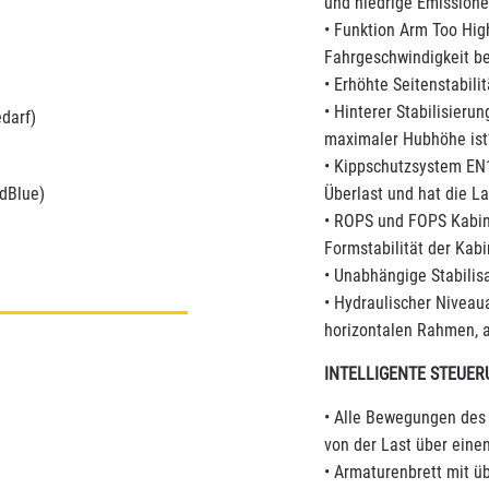
und niedrige Emission
• Funktion Arm Too Hig
Fahrgeschwindigkeit 
• Erhöhte Seitenstabili
• Hinterer Stabilisieru
darf)
maximaler Hubhöhe ist
• Kippschutzsystem EN1
dBlue)
Überlast und hat die 
• ROPS und FOPS Kabine
Formstabilität der Kab
• Unabhängige Stabilis
• Hydraulischer Niveaua
horizontalen Rahmen, 
INTELLIGENTE STEUE
• Alle Bewegungen des 
von der Last über einen
• Armaturenbrett mit üb