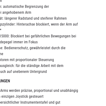
en
h: automatische Begrenzung der
bei angehobenem Arm
tät: längerer Radstand und steiferer Rahmen
ngszylinder: Hinterachse blockiert, wenn der Arm auf
*
5000: Blockiert bei gefährlichen Bewegungen bei
Ladepegel immer im Fokus
: Bedienerschutz, gewährleistet durch die
ine
atoren mit proportionaler Steuerung
usgleich: für die ständige Arbeit mit dem
auch auf unebenem Untergrund
RUNGEN
Arms werden präzise, proportional und unabhängig
 einzigen Joystick gesteuert
ersichtlicher Instrumententafel und gut