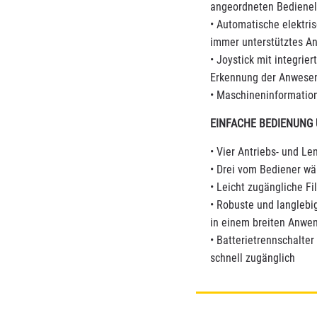
angeordneten Bediene
• Automatische elektri
immer unterstütztes A
• Joystick mit integri
Erkennung der Anwesen
• Maschineninformatio
EINFACHE BEDIENUNG
• Vier Antriebs- und Le
• Drei vom Bediener wä
• Leicht zugängliche F
• Robuste und langlebi
in einem breiten Anwe
• Batterietrennschalte
schnell zugänglich