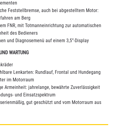
lementen
sche Feststellbremse, auch bei abgestelltem Motor:
nfahren am Berg
ertem FNR, mit Totmanneinrichtung zur automatischen
heit des Bedieners
nen und Diagnosemenü auf einem 3,5”-Display
 UND WARTUNG
nkräder
hlbare Lenkarten: Rundlauf, Frontal und Hundegang
ilter im Motorraum
ge Armeinheit: jahrelange, bewährte Zuverlässigkeit
ndungs- und Einsatzspektrum
r serienmäßig, gut geschützt und vom Motorraum aus