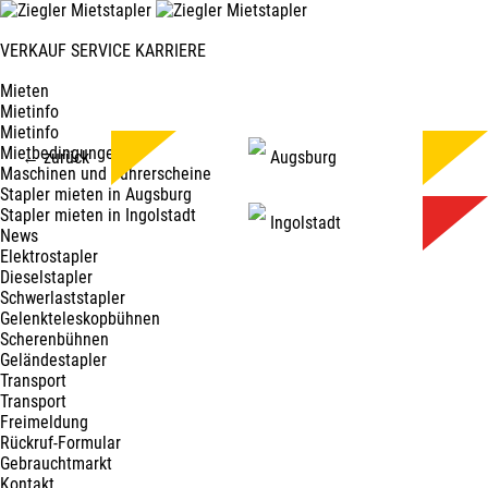
VERKAUF
SERVICE
KARRIERE
Mieten
Mietinfo
Mietinfo
Mietbedingungen
← zurück
Augsburg
Maschinen und Führerscheine
Stapler mieten in Augsburg
Stapler mieten in Ingolstadt
Ingolstadt
News
Elektrostapler
Dieselstapler
Schwerlaststapler
Gelenkteleskopbühnen
Scherenbühnen
Geländestapler
Transport
Transport
Freimeldung
Rückruf-Formular
Gebrauchtmarkt
Kontakt