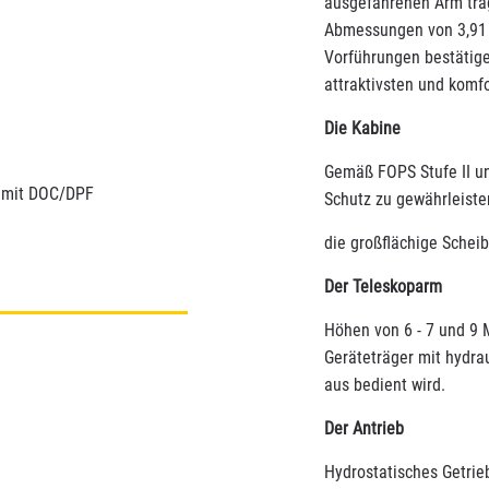
ausgefahrenen Arm trage
Abmessungen von 3,91 m 
Vorführungen bestätig
attraktivsten und komfo
Die Kabine
Gemäß FOPS Stufe II un
“ mit DOC/DPF
Schutz zu gewährleiste
die großflächige Schei
Der Teleskoparm
Höhen von 6 - 7 und 9 
Geräteträger mit hydrau
aus bedient wird.
Der Antrieb
Hydrostatisches Getrie