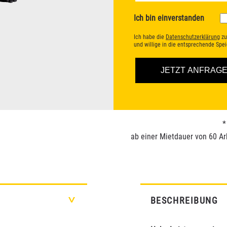
Ich bin einverstanden
Ich habe die
Datenschutzerklärung
zu
und willige in die entsprechende Sp
*
ab einer Mietdauer von 60 Ar
BESCHREIBUNG
>