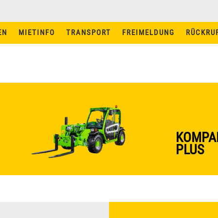
EN
MIETINFO
TRANSPORT
FREIMELDUNG
RÜCKRU
MIETINFO
TRANSPORT
MIETBEDINGUNGEN
MASCHINEN UND
FÜHRERSCHEINE
KOMPAK
STAPLER MIETEN IN
PLUS
AUGSBURG
STAPLER MIETEN IN
INGOLSTADT
NEWS