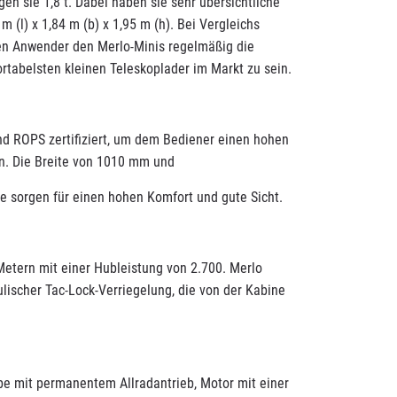
n sie 1,8 t. Dabei haben sie sehr übersichtliche
(l) x 1,84 m (b) x 1,95 m (h). Bei Vergleichs
en Anwender den Merlo-Minis regelmäßig die
rtabelsten kleinen Teleskoplader im Markt zu sein.
d ROPS zertifiziert, um dem Bediener einen hohen
n. Die Breite von 1010 mm und
be sorgen für einen hohen Komfort und gute Sicht.
Metern mit einer Hubleistung von 2.700. Merlo
lischer Tac-Lock-Verriegelung, die von der Kabine
be mit permanentem Allradantrieb, Motor mit einer