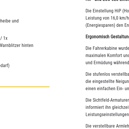
Die Einstellung HiP (Ho
Leistung von 16,0 km/h
cheibe und
(Energiesparen) den En
Ergonomisch Gestaltun
/ 1x
Warnblitzer hinten
Die Fahrerkabine wurde
maximalen Komfort und
und Ermüdung während 
darf)
Die stufenlos verstellb
die eingestellte Neigun
einen einfachen Ein- u
Die Sichtfeld-Armaturen
informiert ihn gleichze
Leistungseinstellungen
Die verstellbare Armle