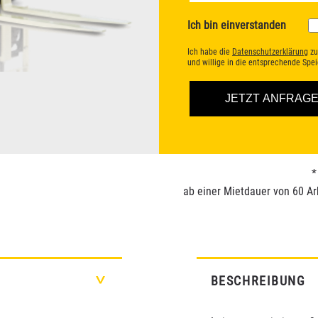
Ich bin einverstanden
Ich habe die
Datenschutzerklärung
zu
und willige in die entsprechende Sp
*
ab einer Mietdauer von 60 Ar
BESCHREIBUNG
>