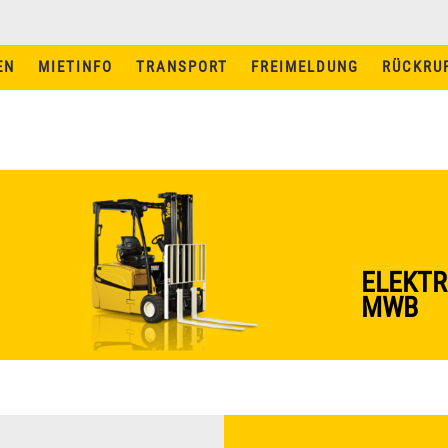
EN
MIETINFO
TRANSPORT
FREIMELDUNG
RÜCKRU
MIETINFO
TRANSPORT
MIETBEDINGUNGEN
MASCHINEN UND
FÜHRERSCHEINE
ELEKTR
STAPLER MIETEN IN
MWB
AUGSBURG
STAPLER MIETEN IN
INGOLSTADT
NEWS