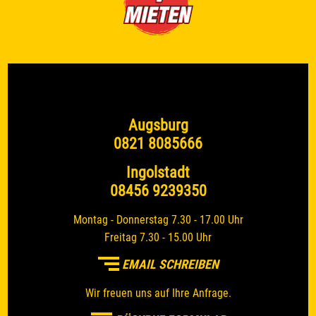
Augsburg
0821 8085666
Ingolstadt
08456 9239350
Montag - Donnerstag 7.30 - 17.00 Uhr
Freitag 7.30 - 15.00 Uhr
EMAIL SCHREIBEN
Wir freuen uns auf Ihre Anfrage.