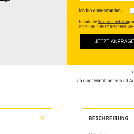
Ich bin einverstanden
Ich habe die
Datenschutzerklärung
zu
und willige in die entsprechende Sp
*
ab einer Mietdauer von 60 Ar
BESCHREIBUNG
>