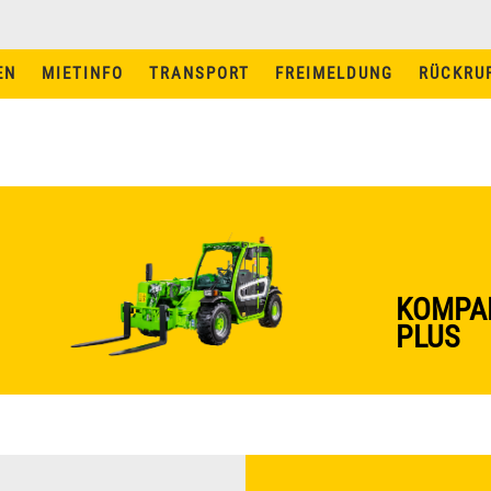
EN
MIETINFO
TRANSPORT
FREIMELDUNG
RÜCKRU
MIETINFO
TRANSPORT
MIETBEDINGUNGEN
MASCHINEN UND
FÜHRERSCHEINE
KOMPAK
STAPLER MIETEN IN
PLUS
AUGSBURG
STAPLER MIETEN IN
INGOLSTADT
NEWS