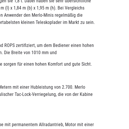
n sie 1,8 t. Dabei haben sie sehr übersichtliche
(l) x 1,84 m (b) x 1,95 m (h). Bei Vergleichs
en Anwender den Merlo-Minis regelmäßig die
rtabelsten kleinen Teleskoplader im Markt zu sein.
d ROPS zertifiziert, um dem Bediener einen hohen
n. Die Breite von 1010 mm und
be sorgen für einen hohen Komfort und gute Sicht.
Metern mit einer Hubleistung von 2.700. Merlo
lischer Tac-Lock-Verriegelung, die von der Kabine
be mit permanentem Allradantrieb, Motor mit einer