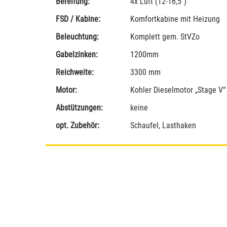
Bereifung:
4x Luft (12-16,5“)
FSD / Kabine:
Komfortkabine mit Heizung
Beleuchtung:
Komplett gem. StVZo
Gabelzinken:
1200mm
Reichweite:
3300 mm
Motor:
Kohler Dieselmotor „Stage V
Abstützungen:
keine
opt. Zubehör:
Schaufel, Lasthaken