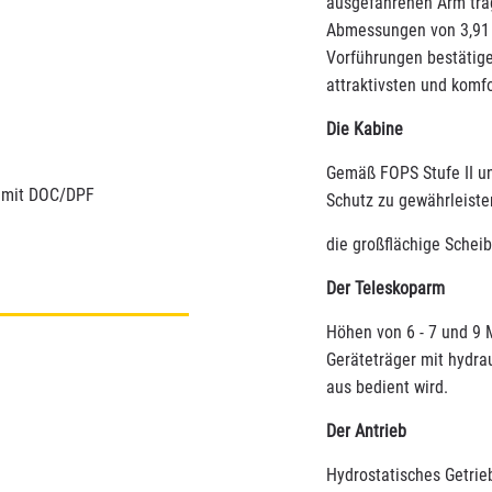
ausgefahrenen Arm trage
Abmessungen von 3,91 m 
Vorführungen bestätig
attraktivsten und komfo
Die Kabine
Gemäß FOPS Stufe II un
“ mit DOC/DPF
Schutz zu gewährleiste
die großflächige Schei
Der Teleskoparm
Höhen von 6 - 7 und 9 
Geräteträger mit hydrau
aus bedient wird.
Der Antrieb
Hydrostatisches Getrie